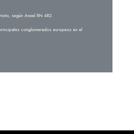
remoto, según Aneel RN 482.
 principales conglomerados europeos en el