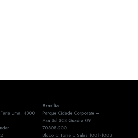
Brasília
 Faria Lima, 4300
Parque Cidade Corporate –
Asa Sul SCS Quadra 09
andar
70308-200
32
Bloco C Torre C Salas 1001-1003