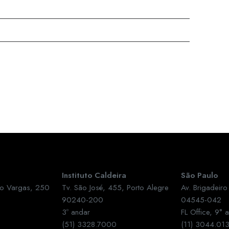
Instituto Caldeira
São Paulo
ônio Vargas, 250
Tv. São José, 455, Porto Alegre
Av. Brigadeiro
90240-200
04545-042
3º andar
FL Office, 9° 
(51) 3328.7000
(11) 3044.01