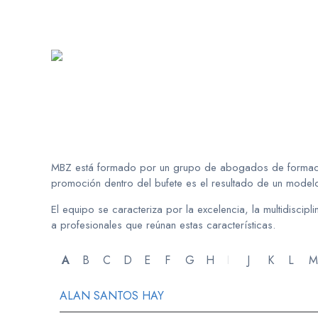
MBZ está formado por un grupo de abogados de formación
promoción dentro del bufete es el resultado de un modelo
El equipo se caracteriza por la excelencia, la multidiscip
a profesionales que reúnan estas características.
A
B
C
D
E
F
G
H
I
J
K
L
M
ALAN SANTOS HAY