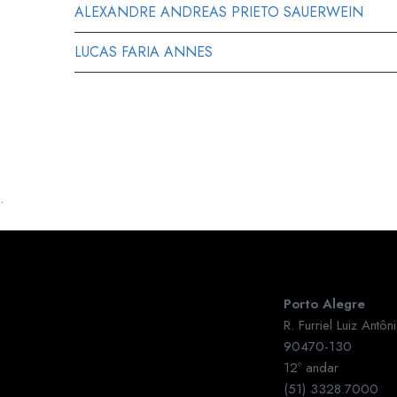
ALEXANDRE ANDREAS PRIETO SAUERWEIN
LUCAS FARIA ANNES
.
Porto Alegre
R. Furriel Luiz Ant
90470-130
12º andar
(51) 3328.7000