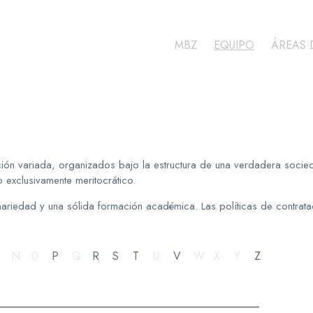
MBZ
EQUIPO
ÁREAS 
 variada, organizados bajo la estructura de una verdadera socieda
 exclusivamente meritocrático.
linariedad y una sólida formación académica. Las políticas de contrat
N
0
P
Q
R
S
T
U
V
W
X
Y
Z