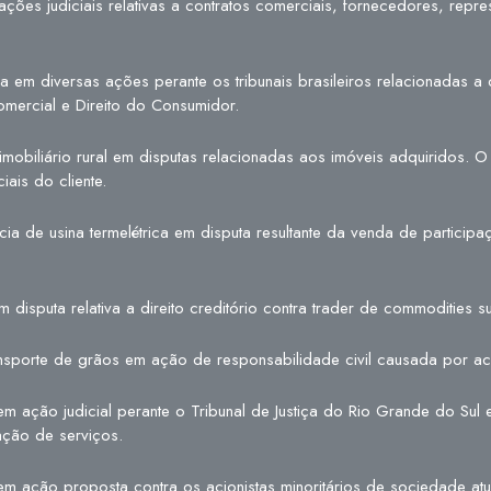
ões judiciais relativas a contratos comerciais, fornecedores, repres
m diversas ações perante os tribunais brasileiros relacionadas a di
e Comercial e Direito do Consumidor.
mobiliário rural em disputas relacionadas aos imóveis adquiridos. 
ais do cliente.
a de usina termelétrica em disputa resultante da venda de particip
isputa relativa a direito creditório contra trader de commodities su
transporte de grãos em ação de responsabilidade civil causada por a
 ação judicial perante o Tribunal de Justiça do Rio Grande do Sul 
ação de serviços.
em ação proposta contra os acionistas minoritários de sociedade at