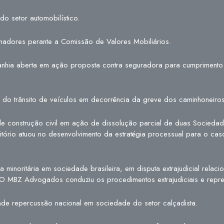
o setor automobilístico.
nadores perante a Comissão de Valores Mobiliários.
nhia aberta em ação proposta contra seguradora para cumprimento
o do trânsito de veículos em decorrência da greve dos caminhoneiro
e construção civil em ação de dissolução parcial de duas Sociedad
itório atuou no desenvolvimento da estratégia processual para o ca
a minoritária em sociedade brasileira, em disputa extrajudicial relac
 O MBZ Advogados conduziu os procedimentos extrajudiciais e represe
ande repercussão nacional em sociedade do setor calçadista.